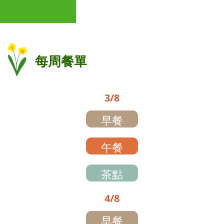
主選單
首頁
每周餐單
關於本園
校園資訊
3/8
校園歌曲
早餐
入學申請
午餐
家長園地
茶點
4/8
早餐